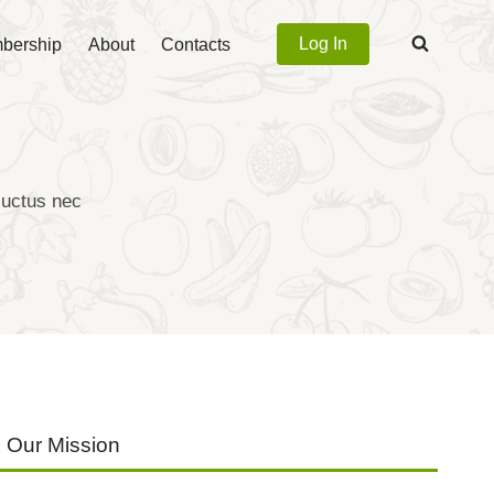
Log In
bership
About
Contacts
 luctus nec
Our Mission