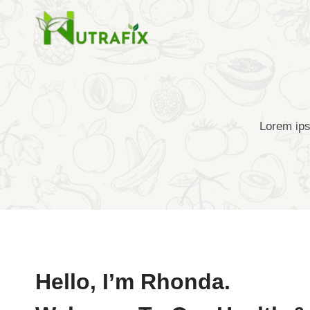
Skip
to
content
Lorem ipsu
Hello, I’m Rhonda.